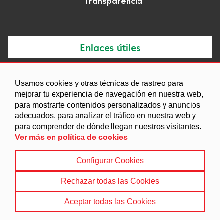
Transparencia
Enlaces útiles
Noticias
Usamos cookies y otras técnicas de rastreo para
Agenda
mejorar tu experiencia de navegación en nuestra web,
para mostrarte contenidos personalizados y anuncios
Ordenanzas
adecuados, para analizar el tráfico en nuestra web y
Entidades y asociaciones
para comprender de dónde llegan nuestros visitantes.
Ver más en política de cookies
Configurar Cookies
Aviso legal
|
Política de Cookies
|
Accesibilidad
|
Protección de Datos
|
Mapa Web
Rechazar todas las Cookies
© 2022 Ayuntamiento de Dehesas de Guadix
Aceptar todas las Cookies